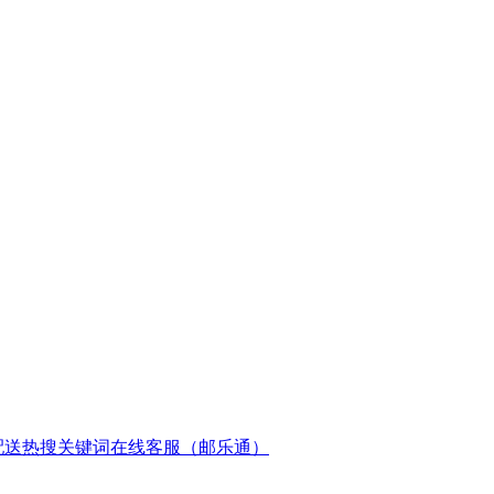
配送
热搜关键词
在线客服（邮乐通）