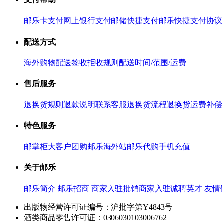
邮乐卡支付
网上银行支付
邮储快捷支付
邮乐快捷支付协议
配送方式
海外购物配送
签收拒收规则
配送时间/范围/运费
售后服务
退换货规则
退款说明
联系客服
退换货流程
退换货运费补偿
特色服务
邮掌柜
大客户团购
邮乐海外站
邮乐代购
手机充值
关于邮乐
邮乐简介
邮乐招商
商家入驻
批销商家入驻
诚聘英才
友情
出版物经营许可证编号：沪批字第Y4843号
酒类商品零售许可证：0306030103006762