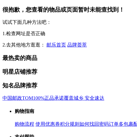
很抱歉，您查看的物品或页面暂时未能查找到！
试试下面几种方法吧：
1.检查网址是否正确
2.去其他地方逛逛：
邮乐首页
品牌荟萃
最热卖的商品
明星店铺推荐
知名品牌推荐
中国邮政
TOM
100%正品承诺
覆盖城乡 安全速达
购物指南
购物流程
使用优惠券
积分规则
如何找回密码
订单多包裹
支付帮助