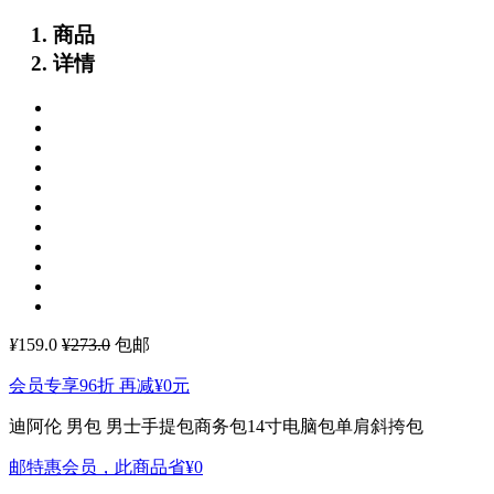
商品
详情
¥
159.0
¥273.0
包邮
会员专享96折 再减
¥0
元
迪阿伦 男包 男士手提包商务包14寸电脑包单肩斜挎包
邮特惠会员，此商品省
¥0