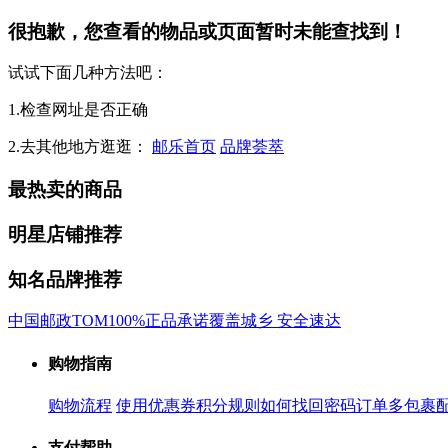
很抱歉，您查看的物品或页面暂时未能查找到！
试试下面几种方法吧：
1.检查网址是否正确
2.去其他地方逛逛：
邮乐首页
品牌荟萃
最热卖的商品
明星店铺推荐
知名品牌推荐
中国邮政
TOM
100%正品承诺
覆盖城乡 安全速达
购物指南
购物流程
使用优惠券
积分规则
如何找回密码
订单多包裹
支付帮助