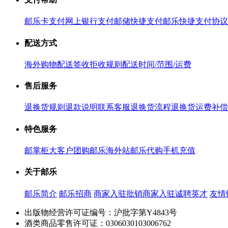
邮乐卡支付
网上银行支付
邮储快捷支付
邮乐快捷支付协议
配送方式
海外购物配送
签收拒收规则
配送时间/范围/运费
售后服务
退换货规则
退款说明
联系客服
退换货流程
退换货运费补偿
特色服务
邮掌柜
大客户团购
邮乐海外站
邮乐代购
手机充值
关于邮乐
邮乐简介
邮乐招商
商家入驻
批销商家入驻
诚聘英才
友情
出版物经营许可证编号：沪批字第Y4843号
酒类商品零售许可证：0306030103006762