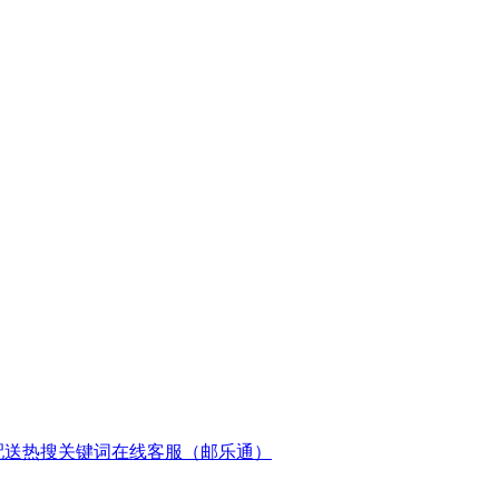
配送
热搜关键词
在线客服（邮乐通）