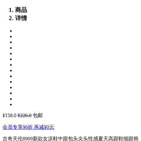
商品
详情
¥
158.0
¥226.0
包邮
会员专享96折 再减
¥0
元
古奇天伦8909新款女凉鞋中跟包头尖头性感夏天高跟鞋细跟韩