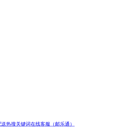
配送
热搜关键词
在线客服（邮乐通）