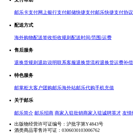
邮乐卡支付
网上银行支付
邮储快捷支付
邮乐快捷支付协议
配送方式
海外购物配送
签收拒收规则
配送时间/范围/运费
售后服务
退换货规则
退款说明
联系客服
退换货流程
退换货运费补偿
特色服务
邮掌柜
大客户团购
邮乐海外站
邮乐代购
手机充值
关于邮乐
邮乐简介
邮乐招商
商家入驻
批销商家入驻
诚聘英才
友情
出版物经营许可证编号：沪批字第Y4843号
酒类商品零售许可证：0306030103006762