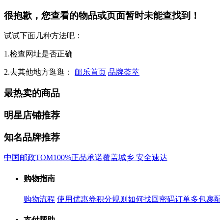
很抱歉，您查看的物品或页面暂时未能查找到！
试试下面几种方法吧：
1.检查网址是否正确
2.去其他地方逛逛：
邮乐首页
品牌荟萃
最热卖的商品
明星店铺推荐
知名品牌推荐
中国邮政
TOM
100%正品承诺
覆盖城乡 安全速达
购物指南
购物流程
使用优惠券
积分规则
如何找回密码
订单多包裹
支付帮助