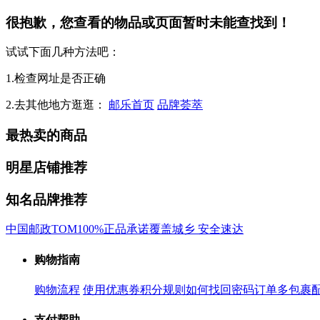
很抱歉，您查看的物品或页面暂时未能查找到！
试试下面几种方法吧：
1.检查网址是否正确
2.去其他地方逛逛：
邮乐首页
品牌荟萃
最热卖的商品
明星店铺推荐
知名品牌推荐
中国邮政
TOM
100%正品承诺
覆盖城乡 安全速达
购物指南
购物流程
使用优惠券
积分规则
如何找回密码
订单多包裹
支付帮助