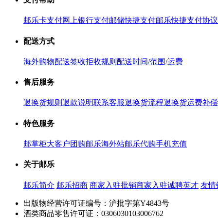
邮乐卡支付
网上银行支付
邮储快捷支付
邮乐快捷支付协议
配送方式
海外购物配送
签收拒收规则
配送时间/范围/运费
售后服务
退换货规则
退款说明
联系客服
退换货流程
退换货运费补偿
特色服务
邮掌柜
大客户团购
邮乐海外站
邮乐代购
手机充值
关于邮乐
邮乐简介
邮乐招商
商家入驻
批销商家入驻
诚聘英才
友情
出版物经营许可证编号：沪批字第Y4843号
酒类商品零售许可证：0306030103006762