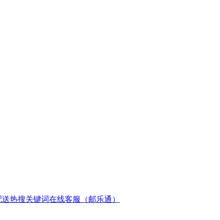
配送
热搜关键词
在线客服（邮乐通）