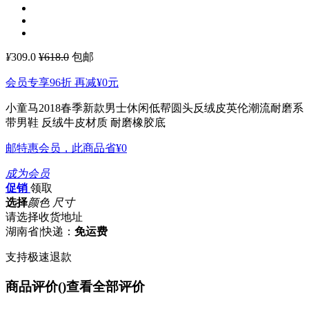
¥
309.0
¥618.0
包邮
会员专享96折 再减
¥0
元
小童马2018春季新款男士休闲低帮圆头反绒皮英伦潮流耐磨系
带男鞋
反绒牛皮材质 耐磨橡胶底
邮特惠会员，此商品省
¥0
成为会员
促销
领取
选择
颜色 尺寸
请选择收货地址
湖南省
|
快递：
免运费
支持极速退款
商品评价(
)
查看全部评价