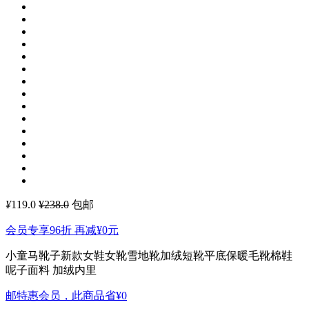
¥
119.0
¥238.0
包邮
会员专享96折 再减
¥0
元
小童马靴子新款女鞋女靴雪地靴加绒短靴平底保暖毛靴棉鞋
呢子面料 加绒内里
邮特惠会员，此商品省
¥0