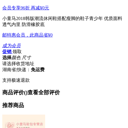
会员专享96折 再减
¥0
元
小童马2018韩版潮流休闲鞋搭配瘦脚的鞋子青少年
优质面料
透气内里 防滑橡胶底
邮特惠会员，此商品省
¥0
成为会员
促销
领取
选择
颜色 尺寸
请选择收货地址
湖南省
|
快递：
免运费
支持极速退款
商品评价(
)
查看全部评价
推荐商品