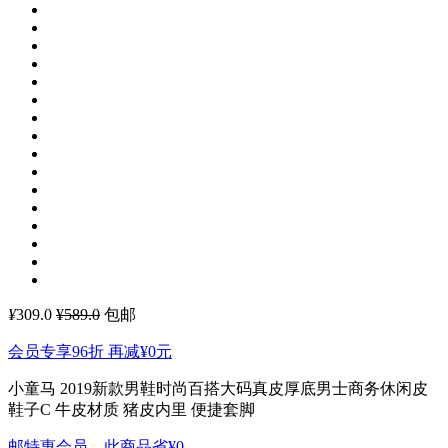
¥
309.0
¥589.0
包邮
会员专享96折 再减
¥0
元
小童马 2019新款男鞋时尚百搭大码真皮厚底男士商务休闲皮
鞋子C
牛皮材质 猪皮内里 便捷套脚
邮特惠会员，此商品省
¥0