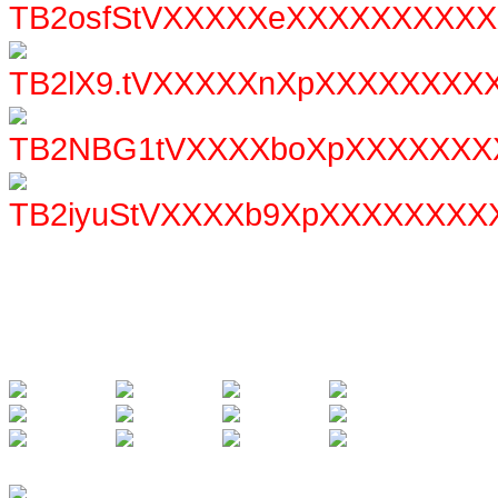
**************************************************************************************************************
**************************************************************************************************************
**************************************************************************************************************