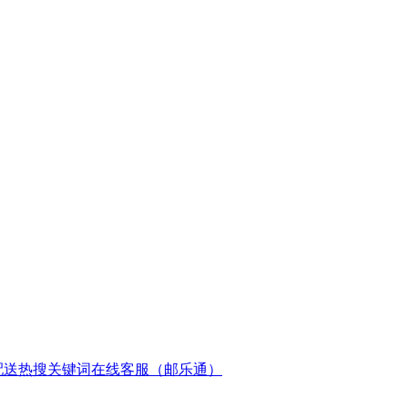
配送
热搜关键词
在线客服（邮乐通）