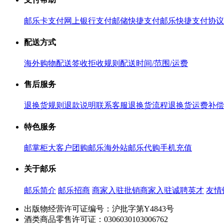
邮乐卡支付
网上银行支付
邮储快捷支付
邮乐快捷支付协议
配送方式
海外购物配送
签收拒收规则
配送时间/范围/运费
售后服务
退换货规则
退款说明
联系客服
退换货流程
退换货运费补偿
特色服务
邮掌柜
大客户团购
邮乐海外站
邮乐代购
手机充值
关于邮乐
邮乐简介
邮乐招商
商家入驻
批销商家入驻
诚聘英才
友情
出版物经营许可证编号：沪批字第Y4843号
酒类商品零售许可证：0306030103006762