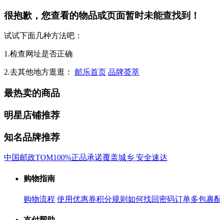
很抱歉，您查看的物品或页面暂时未能查找到！
试试下面几种方法吧：
1.检查网址是否正确
2.去其他地方逛逛：
邮乐首页
品牌荟萃
最热卖的商品
明星店铺推荐
知名品牌推荐
中国邮政
TOM
100%正品承诺
覆盖城乡 安全速达
购物指南
购物流程
使用优惠券
积分规则
如何找回密码
订单多包裹
支付帮助