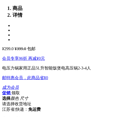
商品
详情
¥
299.0
¥399.0
包邮
会员专享96折 再减
¥0
元
电压力锅家用正品5L升智能饭煲电高压锅2-3-4人
邮特惠会员，此商品省
¥0
成为会员
促销
领取
选择
颜色 尺寸
请选择收货地址
江苏省
|
快递：
免运费