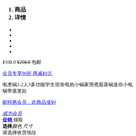
商品
详情
¥
168.0
¥258.0
包邮
会员专享96折 再减
¥0
元
电煮锅1-2人3多功能学生宿舍电热小锅家用煮面蒸锅迷你小电
锅带蒸笼款
邮特惠会员，此商品省
¥0
成为会员
促销
领取
选择
颜色 尺寸
请选择收货地址