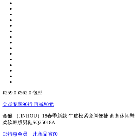
¥
259.0
¥562.0
包邮
会员专享96折 再减
¥0
元
金猴 （JINHOU）18春季新款 牛皮松紧套脚便捷 商务休闲鞋
柔软韩版男鞋SQ25018A
邮特惠会员，此商品省
¥0