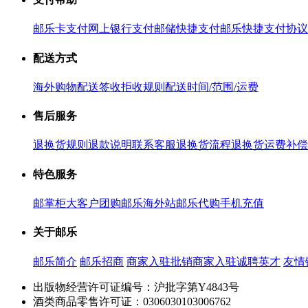
邮乐卡支付
网上银行支付
邮储快捷支付
邮乐快捷支付协议
配送方式
海外购物配送
签收拒收规则
配送时间/范围/运费
售后服务
退换货规则
退款说明
联系客服
退换货流程
退换货运费补偿
特色服务
邮掌柜
大客户团购
邮乐海外站
邮乐代购
手机充值
关于邮乐
邮乐简介
邮乐招商
商家入驻
批销商家入驻
诚聘英才
友情
出版物经营许可证编号：沪批字第Y4843号
酒类商品零售许可证：0306030103006762