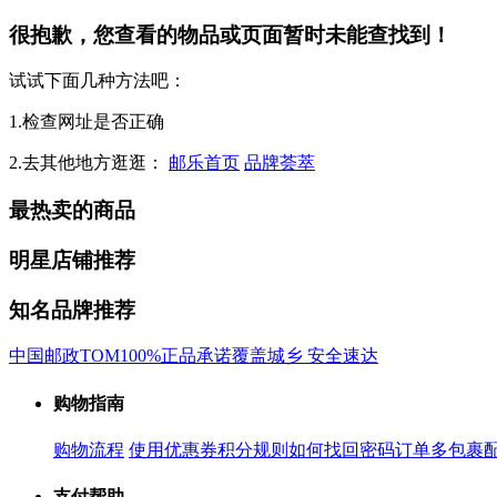
很抱歉，您查看的物品或页面暂时未能查找到！
试试下面几种方法吧：
1.检查网址是否正确
2.去其他地方逛逛：
邮乐首页
品牌荟萃
最热卖的商品
明星店铺推荐
知名品牌推荐
中国邮政
TOM
100%正品承诺
覆盖城乡 安全速达
购物指南
购物流程
使用优惠券
积分规则
如何找回密码
订单多包裹
支付帮助