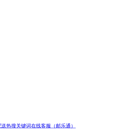
配送
热搜关键词
在线客服（邮乐通）