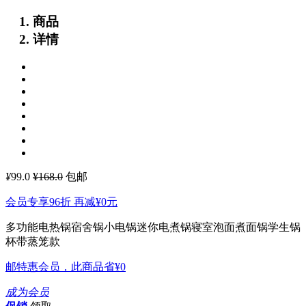
商品
详情
¥
99.0
¥168.0
包邮
会员专享96折 再减
¥0
元
多功能电热锅宿舍锅小电锅迷你电煮锅寝室泡面煮面锅学生锅
杯带蒸笼款
邮特惠会员，此商品省
¥0
成为会员