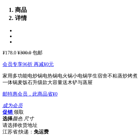
商品
详情
¥
178.0
¥300.0
包邮
会员专享96折 再减
¥0
元
家用多功能电炒锅电热锅电火锅小电锅学生宿舍不粘蒸炒烤煮
一体锅麦饭石升级款大容量送木铲与蒸屉
邮特惠会员，此商品省
¥0
成为会员
促销
领取
选择
颜色 尺寸
请选择收货地址
江苏省
|
快递：
免运费