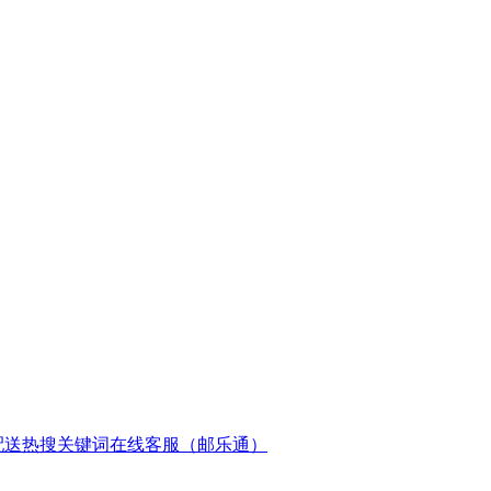
配送
热搜关键词
在线客服（邮乐通）