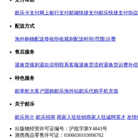
邮乐卡支付
网上银行支付
邮储快捷支付
邮乐快捷支付协议
配送方式
海外购物配送
签收拒收规则
配送时间/范围/运费
售后服务
退换货规则
退款说明
联系客服
退换货流程
退换货运费补偿
特色服务
邮掌柜
大客户团购
邮乐海外站
邮乐代购
手机充值
关于邮乐
邮乐简介
邮乐招商
商家入驻
批销商家入驻
诚聘英才
友情
出版物经营许可证编号：沪批字第Y4843号
酒类商品零售许可证：0306030103006762