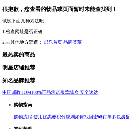
很抱歉，您查看的物品或页面暂时未能查找到！
试试下面几种方法吧：
1.检查网址是否正确
2.去其他地方逛逛：
邮乐首页
品牌荟萃
最热卖的商品
明星店铺推荐
知名品牌推荐
中国邮政
TOM
100%正品承诺
覆盖城乡 安全速达
购物指南
购物流程
使用优惠券
积分规则
如何找回密码
订单多包裹
支付帮助