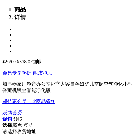
商品
详情
¥
269.0
¥358.0
包邮
会员专享96折 再减
¥0
元
加湿器家用静音办公室卧室大容量孕妇婴儿空调空气净化小型
香薰机黑金智能净化版
邮特惠会员，此商品省
¥0
成为会员
促销
领取
选择
颜色 尺寸
请选择收货地址