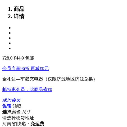
商品
详情
¥
28.0
¥44.0
包邮
会员专享96折 再减
¥0
元
金礼达—车载充电器（仅限济源地区济源兑换）
邮特惠会员，此商品省
¥0
成为会员
促销
领取
选择
颜色 尺寸
请选择收货地址
河南省
|
快递：
免运费