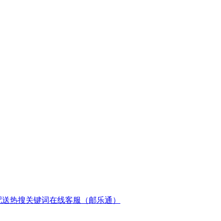
配送
热搜关键词
在线客服（邮乐通）