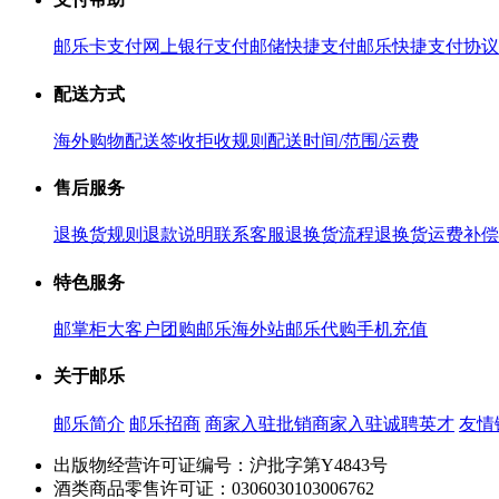
邮乐卡支付
网上银行支付
邮储快捷支付
邮乐快捷支付协议
配送方式
海外购物配送
签收拒收规则
配送时间/范围/运费
售后服务
退换货规则
退款说明
联系客服
退换货流程
退换货运费补偿
特色服务
邮掌柜
大客户团购
邮乐海外站
邮乐代购
手机充值
关于邮乐
邮乐简介
邮乐招商
商家入驻
批销商家入驻
诚聘英才
友情
出版物经营许可证编号：沪批字第Y4843号
酒类商品零售许可证：0306030103006762