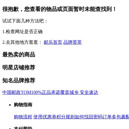
很抱歉，您查看的物品或页面暂时未能查找到！
试试下面几种方法吧：
1.检查网址是否正确
2.去其他地方逛逛：
邮乐首页
品牌荟萃
最热卖的商品
明星店铺推荐
知名品牌推荐
中国邮政
TOM
100%正品承诺
覆盖城乡 安全速达
购物指南
购物流程
使用优惠券
积分规则
如何找回密码
订单多包裹
支付帮助