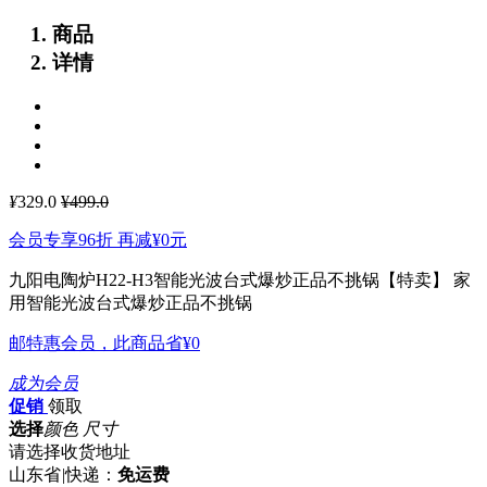
商品
详情
¥
329.0
¥499.0
会员专享96折 再减
¥0
元
九阳电陶炉H22-H3智能光波台式爆炒正品不挑锅【特卖】
家
用智能光波台式爆炒正品不挑锅
邮特惠会员，此商品省
¥0
成为会员
促销
领取
选择
颜色 尺寸
请选择收货地址
山东省
|
快递：
免运费