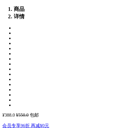
商品
详情
¥
388.0
¥550.0
包邮
会员专享96折 再减
¥0
元