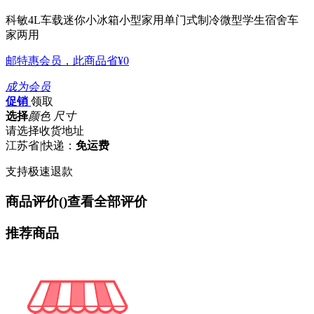
科敏4L车载迷你小冰箱小型家用单门式制冷微型学生宿舍车
家两用
邮特惠会员，此商品省
¥0
成为会员
促销
领取
选择
颜色 尺寸
请选择收货地址
江苏省
|
快递：
免运费
支持极速退款
商品评价(
)
查看全部评价
推荐商品