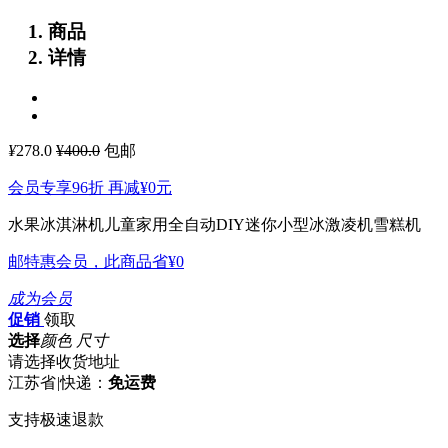
商品
详情
¥
278.0
¥400.0
包邮
会员专享96折 再减
¥0
元
水果冰淇淋机儿童家用全自动DIY迷你小型冰激凌机雪糕机
邮特惠会员，此商品省
¥0
成为会员
促销
领取
选择
颜色 尺寸
请选择收货地址
江苏省
|
快递：
免运费
支持极速退款