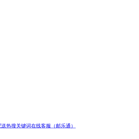
配送
热搜关键词
在线客服（邮乐通）