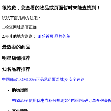
很抱歉，您查看的物品或页面暂时未能查找到！
试试下面几种方法吧：
1.检查网址是否正确
2.去其他地方逛逛：
邮乐首页
品牌荟萃
最热卖的商品
明星店铺推荐
知名品牌推荐
中国邮政
TOM
100%正品承诺
覆盖城乡 安全速达
购物指南
购物流程
使用优惠券
积分规则
如何找回密码
订单多包裹
支付帮助