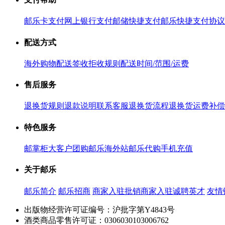
邮乐卡支付
网上银行支付
邮储快捷支付
邮乐快捷支付协议
配送方式
海外购物配送
签收拒收规则
配送时间/范围/运费
售后服务
退换货规则
退款说明
联系客服
退换货流程
退换货运费补偿
特色服务
邮掌柜
大客户团购
邮乐海外站
邮乐代购
手机充值
关于邮乐
邮乐简介
邮乐招商
商家入驻
批销商家入驻
诚聘英才
友情
出版物经营许可证编号：沪批字第Y4843号
酒类商品零售许可证：0306030103006762