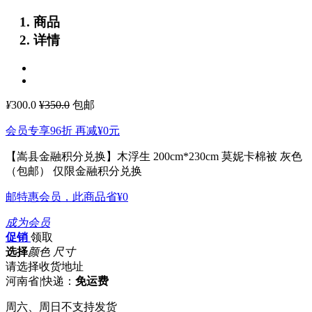
商品
详情
¥
300.0
¥350.0
包邮
会员专享96折 再减
¥0
元
【嵩县金融积分兑换】木浮生 200cm*230cm 莫妮卡棉被 灰色
（包邮）
仅限金融积分兑换
邮特惠会员，此商品省
¥0
成为会员
促销
领取
选择
颜色 尺寸
请选择收货地址
河南省
|
快递：
免运费
周六、周日不支持发货