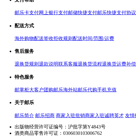
邮乐卡支付
网上银行支付
邮储快捷支付
邮乐快捷支付协议
配送方式
海外购物配送
签收拒收规则
配送时间/范围/运费
售后服务
退换货规则
退款说明
联系客服
退换货流程
退换货运费补偿
特色服务
邮掌柜
大客户团购
邮乐海外站
邮乐代购
手机充值
关于邮乐
邮乐简介
邮乐招商
商家入驻
批销商家入驻
诚聘英才
友情
出版物经营许可证编号：沪批字第Y4843号
酒类商品零售许可证：0306030103006762