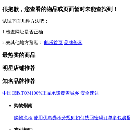
很抱歉，您查看的物品或页面暂时未能查找到！
试试下面几种方法吧：
1.检查网址是否正确
2.去其他地方逛逛：
邮乐首页
品牌荟萃
最热卖的商品
明星店铺推荐
知名品牌推荐
中国邮政
TOM
100%正品承诺
覆盖城乡 安全速达
购物指南
购物流程
使用优惠券
积分规则
如何找回密码
订单多包裹
支付帮助