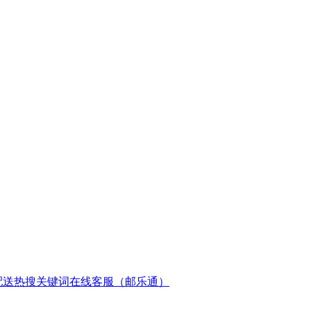
配送
热搜关键词
在线客服（邮乐通）