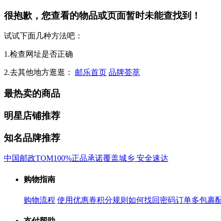
很抱歉，您查看的物品或页面暂时未能查找到！
试试下面几种方法吧：
1.检查网址是否正确
2.去其他地方逛逛：
邮乐首页
品牌荟萃
最热卖的商品
明星店铺推荐
知名品牌推荐
中国邮政
TOM
100%正品承诺
覆盖城乡 安全速达
购物指南
购物流程
使用优惠券
积分规则
如何找回密码
订单多包裹
支付帮助