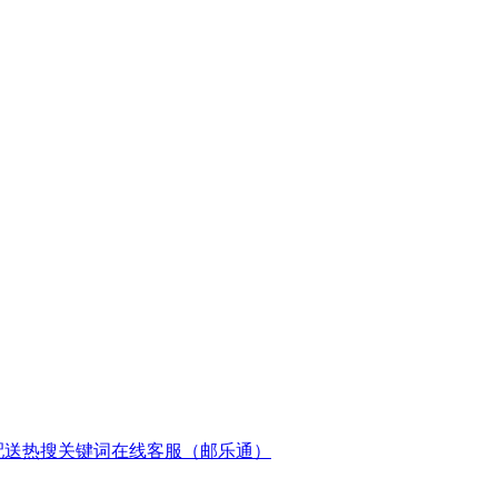
配送
热搜关键词
在线客服（邮乐通）