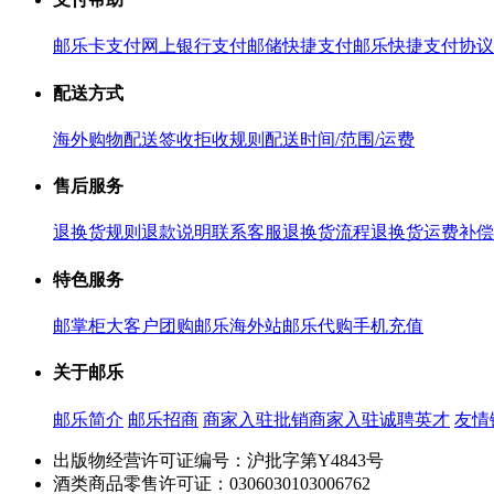
邮乐卡支付
网上银行支付
邮储快捷支付
邮乐快捷支付协议
配送方式
海外购物配送
签收拒收规则
配送时间/范围/运费
售后服务
退换货规则
退款说明
联系客服
退换货流程
退换货运费补偿
特色服务
邮掌柜
大客户团购
邮乐海外站
邮乐代购
手机充值
关于邮乐
邮乐简介
邮乐招商
商家入驻
批销商家入驻
诚聘英才
友情
出版物经营许可证编号：沪批字第Y4843号
酒类商品零售许可证：0306030103006762