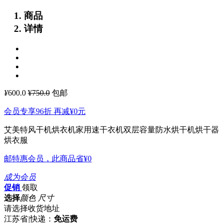
商品
详情
¥
600.0
¥750.0
包邮
会员专享96折 再减
¥0
元
艾美特风干机烘衣机家用速干衣机双层容量防水烘干机烘干器
烘衣服
邮特惠会员，此商品省
¥0
成为会员
促销
领取
选择
颜色 尺寸
请选择收货地址
江苏省
|
快递：
免运费