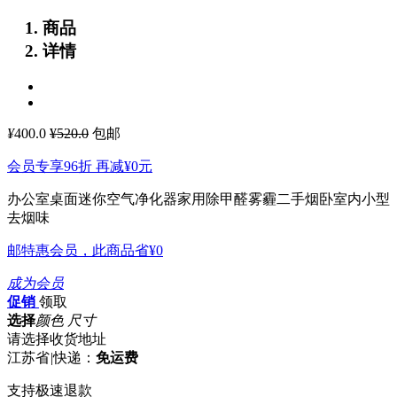
商品
详情
¥
400.0
¥520.0
包邮
会员专享96折 再减
¥0
元
办公室桌面迷你空气净化器家用除甲醛雾霾二手烟卧室内小型
去烟味
邮特惠会员，此商品省
¥0
成为会员
促销
领取
选择
颜色 尺寸
请选择收货地址
江苏省
|
快递：
免运费
支持极速退款