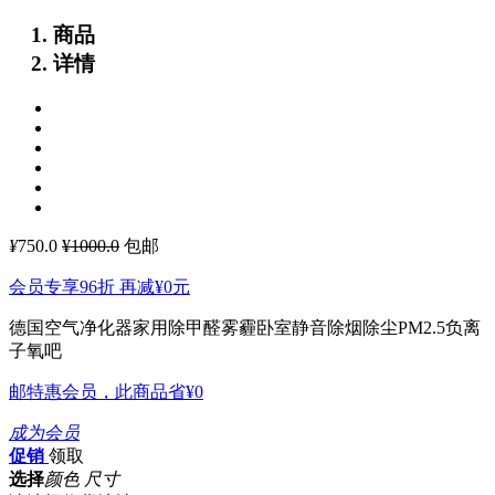
商品
详情
¥
750.0
¥1000.0
包邮
会员专享96折 再减
¥0
元
德国空气净化器家用除甲醛雾霾卧室静音除烟除尘PM2.5负离
子氧吧
邮特惠会员，此商品省
¥0
成为会员
促销
领取
选择
颜色 尺寸