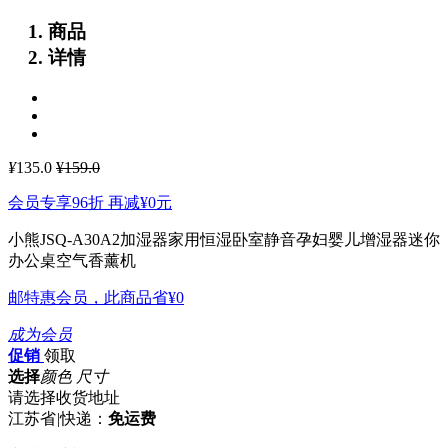
商品
详情
¥
135.0
¥159.0
会员专享96折 再减
¥0
元
小熊JSQ-A30A2加湿器家用恒湿卧室静音孕妇婴儿增湿器迷你
办公桌空气香薰机
邮特惠会员，此商品省
¥0
成为会员
促销
领取
选择
颜色 尺寸
请选择收货地址
江苏省
|
快递：
免运费