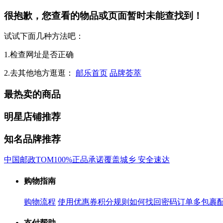
很抱歉，您查看的物品或页面暂时未能查找到！
试试下面几种方法吧：
1.检查网址是否正确
2.去其他地方逛逛：
邮乐首页
品牌荟萃
最热卖的商品
明星店铺推荐
知名品牌推荐
中国邮政
TOM
100%正品承诺
覆盖城乡 安全速达
购物指南
购物流程
使用优惠券
积分规则
如何找回密码
订单多包裹
支付帮助