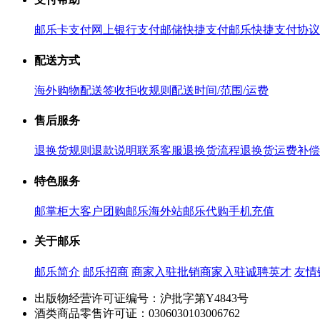
邮乐卡支付
网上银行支付
邮储快捷支付
邮乐快捷支付协议
配送方式
海外购物配送
签收拒收规则
配送时间/范围/运费
售后服务
退换货规则
退款说明
联系客服
退换货流程
退换货运费补偿
特色服务
邮掌柜
大客户团购
邮乐海外站
邮乐代购
手机充值
关于邮乐
邮乐简介
邮乐招商
商家入驻
批销商家入驻
诚聘英才
友情
出版物经营许可证编号：沪批字第Y4843号
酒类商品零售许可证：0306030103006762