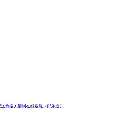
配送
热搜关键词
在线客服（邮乐通）