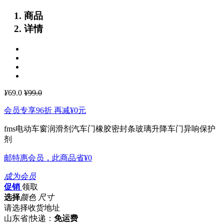
商品
详情
¥
69.0
¥99.0
会员专享96折 再减
¥0
元
fms电动车窗润滑剂汽车门橡胶密封条玻璃升降车门异响保护
剂
邮特惠会员，此商品省
¥0
成为会员
促销
领取
选择
颜色 尺寸
请选择收货地址
山东省
|
快递：
免运费