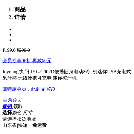
商品
详情
¥
199.0
¥299.0
会员专享96折 再减
¥0
元
Joyoung/九阳 JYL-C902D便携随身电动榨汁机迷你USB充电式
果汁杯
无线便携可充电 迷你榨汁机
邮特惠会员，此商品省
¥0
成为会员
促销
领取
选择
颜色 尺寸
请选择收货地址
山东省
|
快递：
免运费