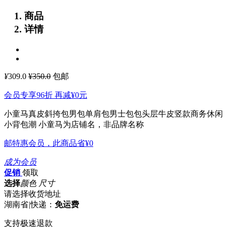
商品
详情
¥
309.0
¥350.0
包邮
会员专享96折 再减
¥0
元
小童马真皮斜挎包男包单肩包男士包包头层牛皮竖款商务休闲
小背包潮
小童马为店铺名，非品牌名称
邮特惠会员，此商品省
¥0
成为会员
促销
领取
选择
颜色 尺寸
请选择收货地址
湖南省
|
快递：
免运费
支持极速退款