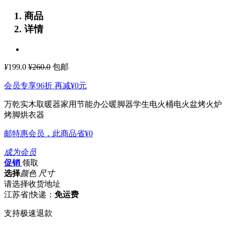
商品
详情
¥
199.0
¥260.0
包邮
会员专享96折 再减
¥0
元
万乾实木取暖器家用节能办公暖脚器学生电火桶电火盆烤火炉
烤脚烘衣器
邮特惠会员，此商品省
¥0
成为会员
促销
领取
选择
颜色 尺寸
请选择收货地址
江苏省
|
快递：
免运费
支持极速退款