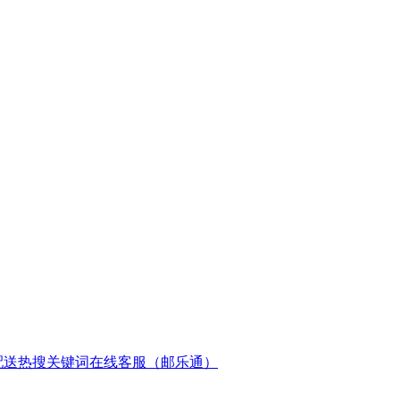
配送
热搜关键词
在线客服（邮乐通）