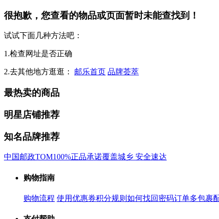
很抱歉，您查看的物品或页面暂时未能查找到！
试试下面几种方法吧：
1.检查网址是否正确
2.去其他地方逛逛：
邮乐首页
品牌荟萃
最热卖的商品
明星店铺推荐
知名品牌推荐
中国邮政
TOM
100%正品承诺
覆盖城乡 安全速达
购物指南
购物流程
使用优惠券
积分规则
如何找回密码
订单多包裹
支付帮助