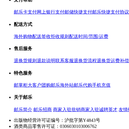
邮乐卡支付
网上银行支付
邮储快捷支付
邮乐快捷支付协议
配送方式
海外购物配送
签收拒收规则
配送时间/范围/运费
售后服务
退换货规则
退款说明
联系客服
退换货流程
退换货运费补偿
特色服务
邮掌柜
大客户团购
邮乐海外站
邮乐代购
手机充值
关于邮乐
邮乐简介
邮乐招商
商家入驻
批销商家入驻
诚聘英才
友情
出版物经营许可证编号：沪批字第Y4843号
酒类商品零售许可证：0306030103006762