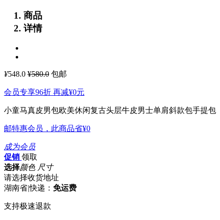
商品
详情
¥
548.0
¥580.0
包邮
会员专享96折 再减
¥0
元
小童马真皮男包欧美休闲复古头层牛皮男士单肩斜款包手提包
邮特惠会员，此商品省
¥0
成为会员
促销
领取
选择
颜色 尺寸
请选择收货地址
湖南省
|
快递：
免运费
支持极速退款