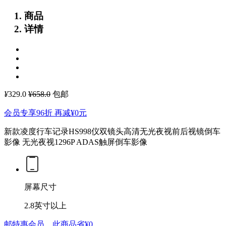
商品
详情
¥
329.0
¥658.0
包邮
会员专享96折 再减
¥0
元
新款凌度行车记录HS998仪双镜头高清无光夜视前后视镜倒车
影像
无光夜视1296P ADAS触屏倒车影像
屏幕尺寸
2.8英寸以上
邮特惠会员，此商品省
¥0