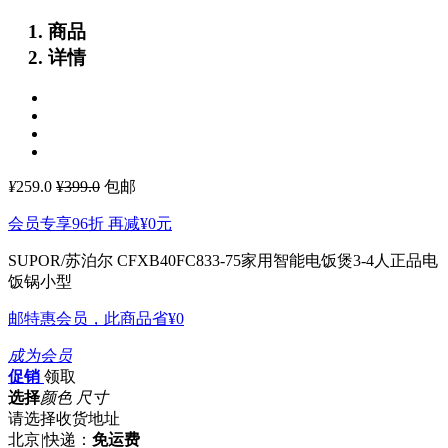
商品
详情
¥
259.0
¥399.0
包邮
会员专享96折 再减
¥0
元
SUPOR/苏泊尔 CFXB40FC833-75家用智能电饭煲3-4人正品电
饭锅小型
邮特惠会员，此商品省
¥0
成为会员
促销
领取
选择
颜色 尺寸
请选择收货地址
北京
|
快递：
免运费