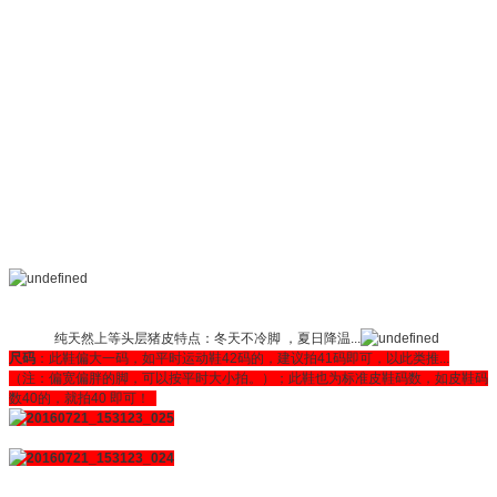
纯天然上等头层猪皮特点：冬天不冷脚 ，夏日降温...
尺码
：此鞋偏大一码，如平时运动鞋42码的，建议拍41码即可，以此类推...
（注：偏宽偏胖的脚，可以按平时大小拍。）；此鞋也为标准皮鞋码数，如皮鞋码
数40的，就拍40 即可！