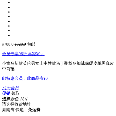
¥
788.0
¥828.0
包邮
会员专享96折 再减
¥0
元
小童马新款英伦男女士中性款马丁靴秋冬加绒保暖皮靴男真皮
中筒靴
邮特惠会员，此商品省
¥0
成为会员
促销
领取
选择
颜色 尺寸
请选择收货地址
湖南省
|
快递：
免运费