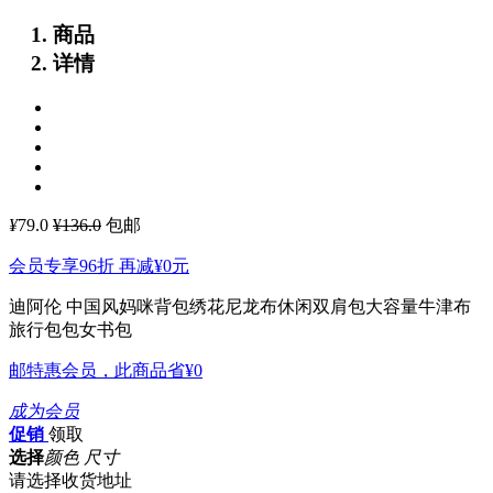
商品
详情
¥
79.0
¥136.0
包邮
会员专享96折 再减
¥0
元
迪阿伦 中国风妈咪背包绣花尼龙布休闲双肩包大容量牛津布
旅行包包女书包
邮特惠会员，此商品省
¥0
成为会员
促销
领取
选择
颜色 尺寸
请选择收货地址