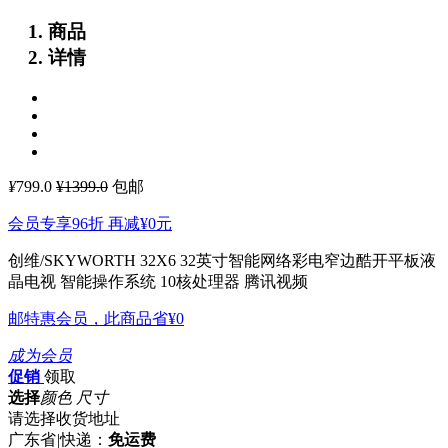
商品
详情
¥
799.0
¥1399.0
包邮
会员专享96折 再减
¥0
元
创维/SKYWORTH 32X6 32英寸智能网络彩电窄边酷开平板液
晶电视
智能操作系统 10核处理器 腾讯视频
邮特惠会员，此商品省
¥0
成为会员
促销
领取
选择
颜色 尺寸
请选择收货地址
广东省
|
快递：
免运费