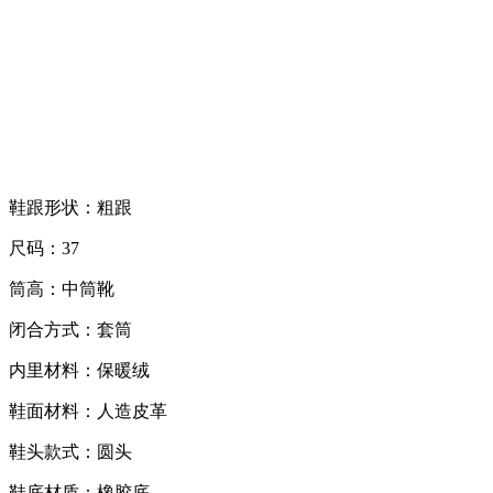
鞋跟形状：粗跟
尺码：37
筒高：中筒靴
闭合方式：套筒
内里材料：保暖绒
鞋面材料：人造皮革
鞋头款式：圆头
鞋底材质：橡胶底