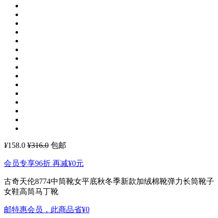
¥
158.0
¥316.0
包邮
会员专享96折 再减
¥0
元
古奇天伦8774中筒靴女平底秋冬季新款加绒棉靴弹力长筒靴子
女鞋高筒马丁靴
邮特惠会员，此商品省
¥0