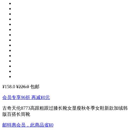
¥
158.0
¥226.0
包邮
会员专享96折 再减
¥0
元
古奇天伦8773高跟粗跟过膝长靴女显瘦秋冬季女鞋新款加绒韩
版百搭长筒靴
邮特惠会员，此商品省
¥0