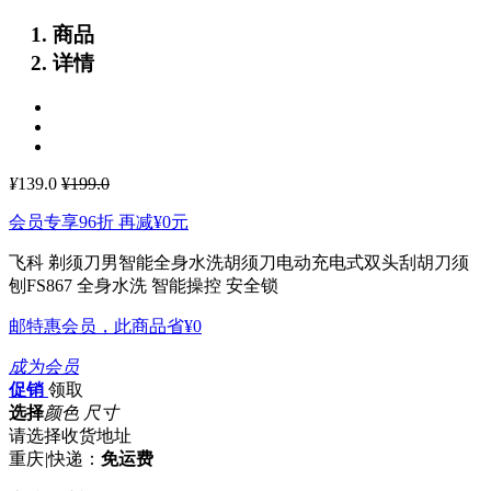
商品
详情
¥
139.0
¥199.0
会员专享96折 再减
¥0
元
飞科 剃须刀男智能全身水洗胡须刀电动充电式双头刮胡刀须
刨FS867
全身水洗 智能操控 安全锁
邮特惠会员，此商品省
¥0
成为会员
促销
领取
选择
颜色 尺寸
请选择收货地址
重庆
|
快递：
免运费