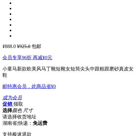
¥
888.0
¥925.0
包邮
会员专享96折 再减
¥0
元
小童马新款欧美风马丁靴短靴女短筒尖头中跟粗跟磨砂真皮女
鞋
邮特惠会员，此商品省
¥0
成为会员
促销
领取
选择
颜色 尺寸
请选择收货地址
湖南省
|
快递：
免运费
支持极速退款