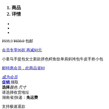
商品
详情
¥
608.0
¥650.0
包邮
会员专享96折 再减
¥0
元
小童马手提包女士新款拼色鳄鱼纹单肩斜挎包牛皮手拎小包
邮特惠会员，此商品省
¥0
成为会员
促销
领取
选择
颜色 尺寸
请选择收货地址
湖南省
|
快递：
免运费
支持极速退款