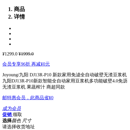
商品
详情
¥
1299.0
¥1999.0
会员专享96折 再减
¥0
元
Joyoung/九阳 DJ13R-P10 新款家用免滤全自动破壁无渣豆浆机
九阳DJ13R-P10新款智能全自动家用豆浆机多功能破壁4.0免沥
无渣豆浆机 果蔬榨汁 商超同款
邮特惠会员，此商品省
¥0
成为会员
促销
领取
选择
颜色 尺寸
请选择收货地址